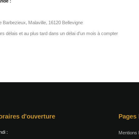
ande :
de Barbezieux, Malaville, 16120 Bellevigne
s délais et au plus tard dans un délai d’un mois à compter
oraires d'ouverture
Pages 
ndi :
Mentions 