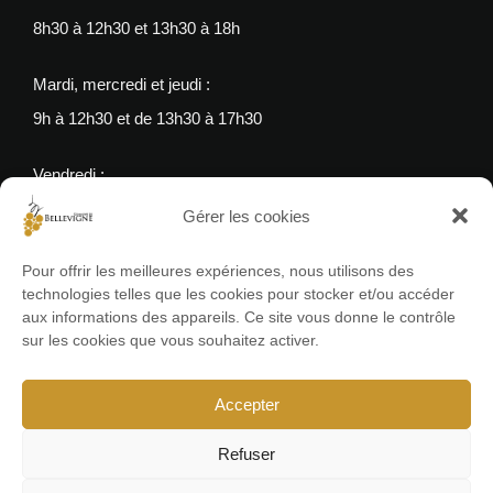
8h30 à 12h30 et 13h30 à 18h
Mardi, mercredi et jeudi :
9h à 12h30 et de 13h30 à 17h30
Vendredi :
9h à 12h30 et 13h30 à 17h
Gérer les cookies
Pour offrir les meilleures expériences, nous utilisons des
Pages légales
technologies telles que les cookies pour stocker et/ou accéder
aux informations des appareils. Ce site vous donne le contrôle
Mentions légales
sur les cookies que vous souhaitez activer.
Politique de confidentialité
Accepter
Cookies
Refuser