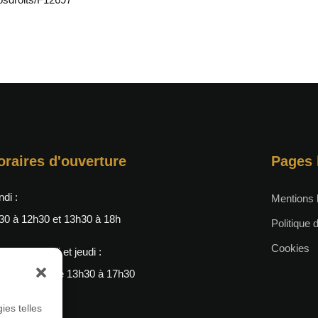
oraires d'ouverture
Pages 
ndi :
Mentions 
30 à 12h30 et 13h30 à 18h
Politique d
Cookies
rdi, mercredi et jeudi :
 à 12h30 et de 13h30 à 17h30
ndredi :
ies telles