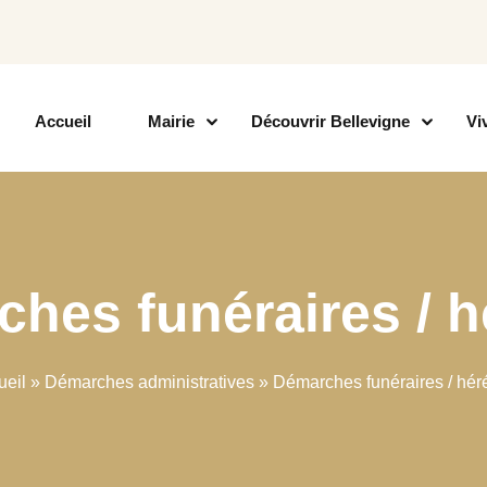
Accueil
Mairie
Découvrir Bellevigne
Vi
hes funéraires / h
ueil
»
Démarches administratives
»
Démarches funéraires / hér