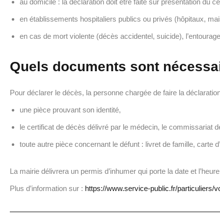
au domicile : la déclaration doit être faite sur présentation du c
en établissements hospitaliers publics ou privés (hôpitaux, mai
en cas de mort violente (décès accidentel, suicide), l’entourage
Quels documents sont nécessai
Pour déclarer le décès, la personne chargée de faire la déclarati
une pièce prouvant son identité,
le certificat de décès délivré par le médecin, le commissariat d
toute autre pièce concernant le défunt : livret de famille, carte
La mairie délivrera un permis d’inhumer qui porte la date et l’heur
Plus d’information sur :
https://www.service-public.fr/particuliers/