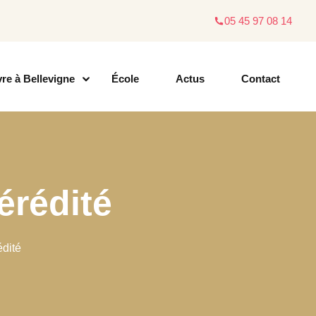
05 45 97 08 14
vre à Bellevigne
École
Actus
Contact
érédité
édité