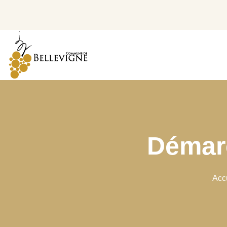
Démarc
Acc