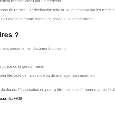
ertificat médical établi par un médecin.
sons de retraite…) : déclaration faite au vu du constat par les médeci
 doit avertir le commissariat de police ou la gendarmerie.
res ?
on peut présenter les documents suivants :
e police ou la gendarmerie,
 d’identité, acte de naissance ou de mariage, passeport, etc.
e du décès. L’inhumation ne pourra être faite que 24 heures après le d
vosdroits/F909