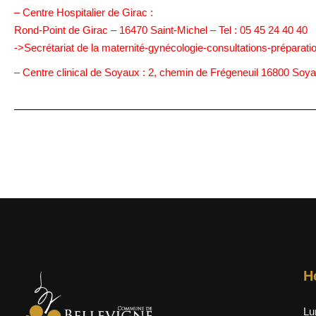
– Centre Hospitalier de Girac :
Rond-Point de Girac – 16470 Saint-Michel – Tel : 05 45 24 40 40
->Secrétariat de la maternité-gynécologie-consultations-préparati
– Centre clinical de Soyaux : 2, chemin de Frégeneuil 16800 Soyau
H
Lu