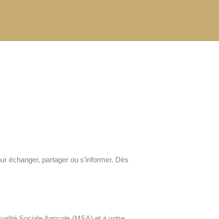
our échanger, partager ou s’informer. Dès
alité Sociale Agricole (MSA) et à votre