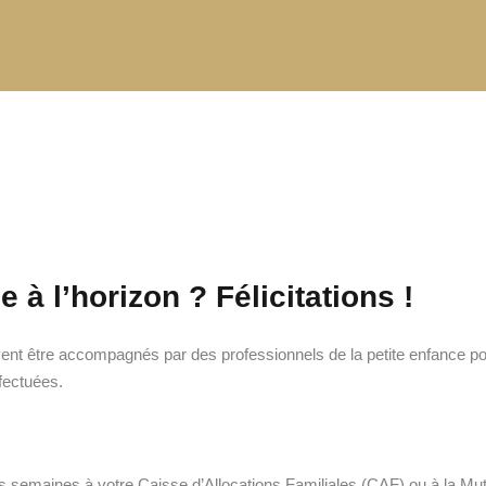
à l’horizon ? Félicitations !
uvent être accompagnés par des professionnels de la petite enfance p
fectuées.
semaines à votre Caisse d’Allocations Familiales (CAF) ou à la Mutu