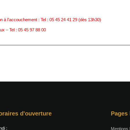
on à l’accouchement : Tel : 05 45 24 41 29 (dès 13h30)
x – Tel : 05 45 97 88 00
oraires d'ouverture
Pages 
ndi :
Mentions 