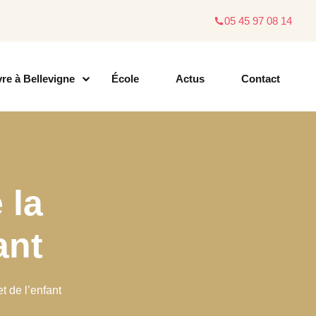
05 45 97 08 14
vre à Bellevigne
École
Actus
Contact
 la
ant
 de l’enfant